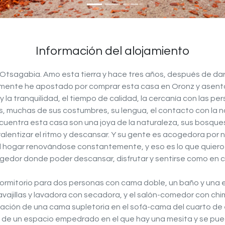
Información del alojamiento
Otsagabia. Amo esta tierra y hace tres años, después de dar a
temente he apostado por comprar esta casa en Oronz y asentar
y la tranquilidad, el tiempo de calidad, la cercanía con las pe
, muchas de sus costumbres, su lengua, el contacto con la na
ncuentra esta casa son una joya de la naturaleza, sus bosques
alentizar el ritmo y descansar. Y su gente es acogedora por 
del hogar renovándose constantemente, y eso es lo que quiero 
gedor donde poder descansar, disfrutar y sentirse como en c
ormitorio para dos personas con cama doble, un baño y una e
ajillas y lavadora con secadora, y el salón-comedor con chi
lación de una cama supletoria en el sofá-cama del cuarto de 
 de un espacio empedrado en el que hay una mesita y se puede 