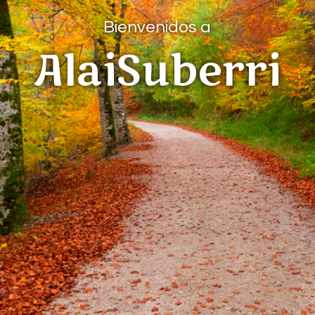
Bienvenidos a
AlaiSuberri