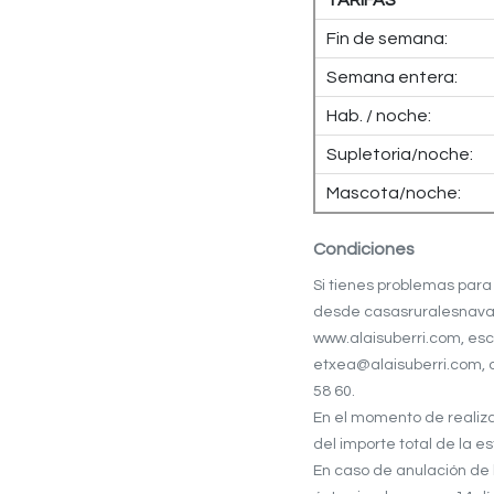
Fin de semana:
Semana entera:
Hab. / noche:
Supletoria/noche:
Mascota/noche:
Condiciones
Si tienes problemas para 
desde casasruralesnavar
www.alaisuberri.com, esc
etxea@alaisuberri.com, o
58 60.
En el momento de realiza
del importe total de la es
En caso de anulación de 