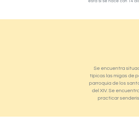
ésta si se hace con 14 dí
Se encuentra situad
típicas las migas de p
parroquia de los santos
del XIV. Se encuentra
practicar senderi