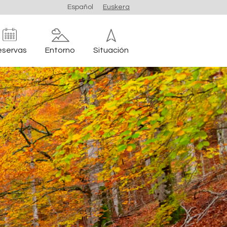
Español
Euskera
eservas
Entorno
Situación