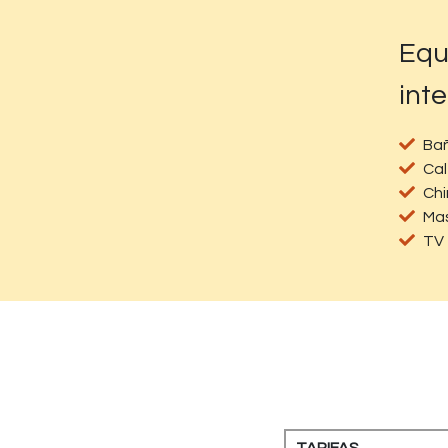
Equ
inte
Bañ
Cal
Ch
Mas
TV 
TARIFAS