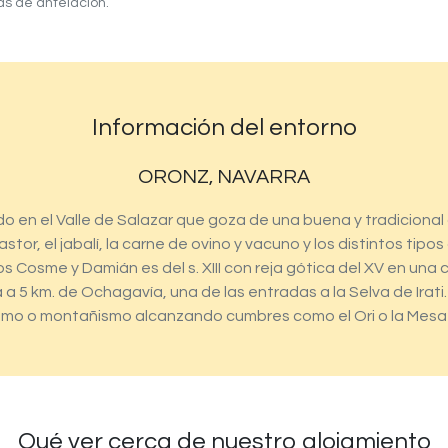
as de antelación.
Información del entorno
ORONZ, NAVARRA
o en el Valle de Salazar que goza de una buena y tradiciona
astor, el jabalí, la carne de ovino y vacuno y los distintos tipo
 Cosme y Damián es del s. XIII con reja gótica del XV en una ca
 a 5 km. de Ochagavía, una de las entradas a la Selva de Irat
smo o montañismo alcanzando cumbres como el Ori o la Mesa 
Qué ver cerca de nuestro alojamiento